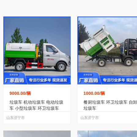
家居/家装
纺织/皮革
包装/制作
办公
道路清障车
(18)
运输车
(791)
散装水泥
黑龙江
江苏
浙江
安徽
福建
运动/休闲
手机/通讯
玩具/魔术
环保
轨道交通运输车
(1)
叉车
(52)
吊车
(9)
广东
广西
海南
四川
贵州
服务/咨询
医疗/器械
互联网/通信
食
洒水车
(200)
冷藏车
(310)
垃圾车
(91)
宁夏
新疆
台湾
香港
澳门
转让出租
汽车配件
(3)
油罐车
(35)
半挂车
(42)
气瓶车
(1)
电动车
(58)
自卸车
(4)
9000.00
/辆
1000.00
/辆
停车场设备
(2)
随车吊
(4)
清洗吸污车
(5
垃圾车 机动垃圾车 电动垃圾
餐厨垃圾车 环卫垃圾车 自
车 小型垃圾车 环卫垃圾车
垃圾车
山东济宁市
山东济宁市