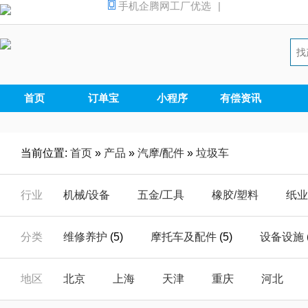
手机企腾网工厂优选
|
首页
订单宝
小程序
有偿资讯
当前位置:
首页
»
产品
»
汽摩/配件
»
垃圾车
行业
机械/设备
五金/工具
橡胶/塑料
纸业
汽摩/配件
家电/电器
安全/防护
能源
分类
维修养护
(5)
摩托车及配件
(5)
设备设施
仪器/仪表
电子/元器
电工/电气
数码
汽车零配件
(33)
汽摩配件加工
(0)
汽车
地区
北京
上海
天津
重庆
河北