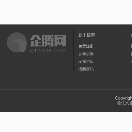
家居/家装
纺织/皮革
包装/制作
办公
吊顶材料
(24)
瓷砖
(94)
顶篷材料
(296)
黑龙江
江苏
浙江
安徽
福建
运动/休闲
手机/通讯
玩具/魔术
环保
变形缝装置
(61)
不动产
(0)
功能涂料
(96
广东
广西
海南
四川
贵州
新手指南
服务/咨询
医疗/器械
互联网/通信
食
厨房设施
(8)
隔断
(21)
采暖设备
(105)
宁夏
新疆
台湾
香港
澳门
免费注册
发布求购
转让出租
钢化玻璃淋浴房
(0)
管道系统
(604)
工地
发布供应
找回密码
工程承包
(170)
卫浴洁具
(0)
木工油漆
(8
幕墙及材料配件
(42)
建筑装修施工
(707)
Copyrig
©北京
建筑用粘合剂
(186)
装饰线板
(16)
墙地
建筑、建材类管材
(535)
石材石料
(1867)