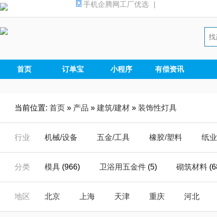
手机企腾网工厂优选
|
首页
订单宝
小程序
有偿资讯
当前位置:
首页
»
产品
»
建筑/建材
»
装饰性灯具
行业
机械/设备
五金/工具
橡胶/塑料
纸业
汽摩/配件
家电/电器
安全/防护
能源
分类
模具
(966)
卫浴用五金件
(5)
砌筑材料
(6
仪器/仪表
电子/元器
电工/电气
数码
装饰性灯具
(0)
库存建材
(26)
常规照明
(
地区
北京
上海
天津
重庆
河北