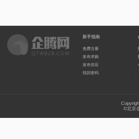
家居/家装
纺织/皮革
包装/制作
办公
天然气
(0)
原煤
(0)
沼气设备
(4)
燃
黑龙江
江苏
浙江
安徽
福建
运动/休闲
手机/通讯
玩具/魔术
环保
广东
广西
海南
四川
贵州
新手指南
服务/咨询
医疗/器械
互联网/通信
食
宁夏
新疆
台湾
香港
澳门
免费注册
发布求购
转让出租
发布供应
找回密码
Copyrig
©北京