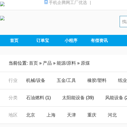
手机企腾网工厂优选
|
首页
订单宝
小程序
有偿资讯
当前位置:
首页
»
产品
»
能源/原料
»
原煤
行业
机械/设备
五金/工具
橡胶/塑料
纸业
汽摩/配件
家电/电器
安全/防护
能源
分类
石油燃料
(1)
太阳能设备
(39)
风能设备
(
仪器/仪表
电子/元器
电工/电气
数码
煤制品
(1)
能源产品加工
(1)
溶剂油
(25)
地区
北京
上海
天津
重庆
河北