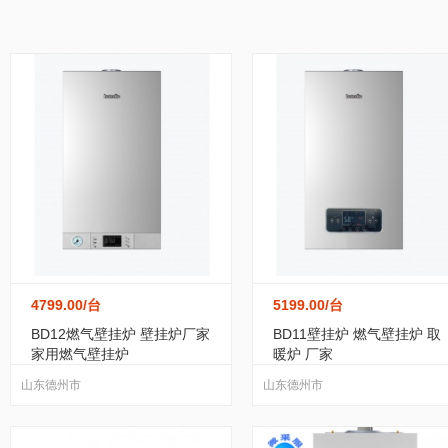
家居/家装
纺织/皮革
包装/制作
办公
家用电器加工
(0)
大家电
(7)
厨房电器
(7
黑龙江
江苏
浙江
安徽
福建
运动/休闲
手机/通讯
玩具/魔术
环保
广东
广西
海南
四川
贵州
服务/咨询
医疗/器械
互联网/通信
食
宁夏
新疆
台湾
香港
澳门
转让出租
4799.00
/台
5199.00
/台
BD12燃气壁挂炉 壁挂炉厂家
BD11壁挂炉 燃气壁挂炉 取
家用燃气壁挂炉
暖炉 厂家
山东德州市
山东德州市