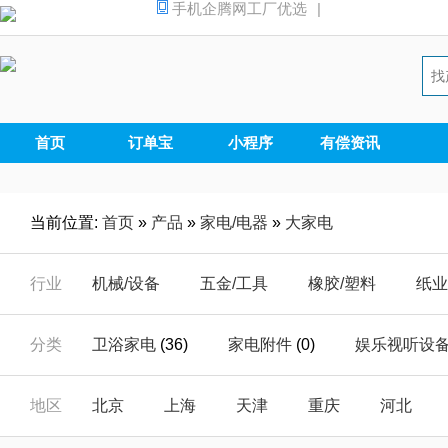
手机企腾网工厂优选
|
首页
订单宝
小程序
有偿资讯
当前位置:
首页
»
产品
»
家电/电器
»
大家电
行业
机械/设备
五金/工具
橡胶/塑料
纸业
汽摩/配件
家电/电器
安全/防护
能源
分类
卫浴家电
(36)
家电附件
(0)
娱乐视听设
仪器/仪表
电子/元器
电工/电气
数码
视听周边产品
(0)
厨房家电
(534)
碟机
(0
地区
北京
上海
天津
重庆
河北