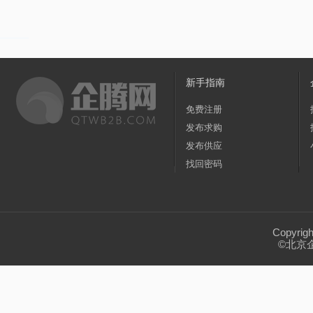
家居/家装
纺织/皮革
包装/制作
办公
家用电器加工
(0)
大家电
(7)
厨房电器
(7
黑龙江
江苏
浙江
安徽
福建
运动/休闲
手机/通讯
玩具/魔术
环保
广东
广西
海南
四川
贵州
新手指南
服务/咨询
医疗/器械
互联网/通信
食
宁夏
新疆
台湾
香港
澳门
免费注册
发布求购
转让出租
发布供应
找回密码
Copyrig
©北京