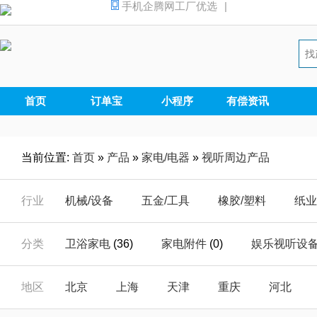
手机企腾网工厂优选
|
首页
订单宝
小程序
有偿资讯
当前位置:
首页
»
产品
»
家电/电器
»
视听周边产品
行业
机械/设备
五金/工具
橡胶/塑料
纸业
汽摩/配件
家电/电器
安全/防护
能源
分类
卫浴家电
(36)
家电附件
(0)
娱乐视听设
仪器/仪表
电子/元器
电工/电气
数码
视听周边产品
(0)
厨房家电
(534)
碟机
(0
地区
北京
上海
天津
重庆
河北