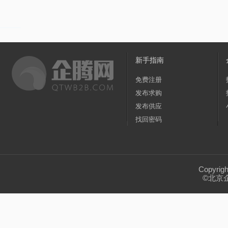
家居/家装
纺织/皮革
包装/制作
办公
道路清障车
(18)
运输车
(791)
散装水泥
黑龙江
江苏
浙江
安徽
福建
运动/休闲
手机/通讯
玩具/魔术
环保
轨道交通运输车
(1)
叉车
(52)
吊车
(9)
广东
广西
海南
四川
贵州
新手指南
服务/咨询
医疗/器械
互联网/通信
食
洒水车
(200)
冷藏车
(310)
垃圾车
(91)
宁夏
新疆
台湾
香港
澳门
免费注册
发布求购
转让出租
汽车配件
(3)
油罐车
(35)
半挂车
(42)
发布供应
找回密码
气瓶车
(1)
电动车
(58)
自卸车
(4)
停车场设备
(2)
随车吊
(4)
清洗吸污车
(5
Copyrig
©北京