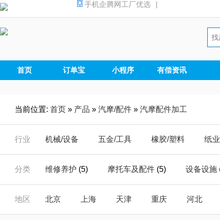
手机企腾网工厂优选
|
首页
订单宝
小程序
有偿资讯
当前位置:
首页
»
产品
»
汽摩/配件
»
汽摩配件加工
行业
机械/设备
五金/工具
橡胶/塑料
纸业
汽摩/配件
家电/电器
安全/防护
能源
分类
维修养护
(5)
摩托车及配件
(5)
设备设施
仪器/仪表
电子/元器
电工/电气
数码
汽车零配件
(33)
汽摩配件加工
(0)
汽车
地区
北京
上海
天津
重庆
河北