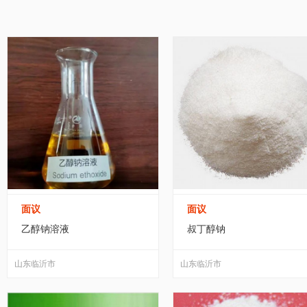
家居/家装
纺织/皮革
包装/制作
办公
过氧化物
(18)
玻璃纤维
(141)
化工废料
(
黑龙江
江苏
浙江
安徽
福建
运动/休闲
手机/通讯
玩具/魔术
环保
海绵(泡棉)
(0)
化工产品加工
(185)
玻璃
广东
广西
海南
四川
贵州
服务/咨询
医疗/器械
互联网/通信
食
磺酸衍生物
(0)
醌类
(0)
砜
(0)
库存
宁夏
新疆
台湾
香港
澳门
转让出租
煤焦化产品
(3)
醚
(0)
偶氮化合物
(0)
无机酸
(4)
其他未分类
(11)
无机非金属
面议
面议
杂环化合物
(0)
碳水化合物
(11)
重氮化
乙醇钠溶液
叔丁醇钠
水泥修补料
(36)
节能环保材料
(5667)
防
山东临沂市
山东临沂市
有机化学品
(7)
建筑用化学品
(3)
涂料
(2