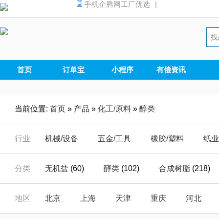
手机企腾网工厂优选
|
首页
订单宝
小程序
有偿资讯
当前位置:
首页
»
产品
»
化工/原料
»
醇类
行业
机械/设备
五金/工具
橡胶/塑料
纸业
汽摩/配件
家电/电器
安全/防护
能源
分类
无机盐
(60)
醇类
(102)
合成树脂
(218)
仪器/仪表
电子/元器
电工/电气
数码
羧酸衍生物
(25)
海绵
(1)
无机碱
(0)
地区
北京
上海
天津
重庆
河北