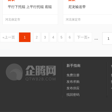
平行下托辊 上平行托辊 底辊
尼龙输送带
河北保定市
河北保定市
«上一页
1
2
3
4
5
6
下一页»
…
新手指南
免费注册
发布求购
发布供应
找回密码