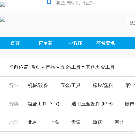
手机企腾网工厂优选
|
首页
订单宝
小程序
有偿资讯
当前位置:
首页
»
产品
»
五金/工具
»
其他五金工具
行业
机械/设备
五金/工具
橡胶/塑料
纸业
汽摩/配件
家电/电器
安全/防护
能源
分类
组合工具
(317)
通用五金配件
(696)
服饰
仪器/仪表
电子/元器
电工/电气
数码
办公文教五金
(12)
门窗五金
(98)
船用五
地区
北京
上海
天津
重庆
河北