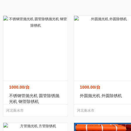
家居/家装
纺织/皮革
包装/制作
办公
测量工具
(5)
工具包
(0)
电动工具
(109)
黑龙江
江苏
浙江
安徽
福建
运动/休闲
手机/通讯
玩具/魔术
环保
锯
(0)
磨具
(27)
打气筒
(0)
匠作工
广东
广西
海南
四川
贵州
服务/咨询
医疗/器械
互联网/通信
食
丝锥、板牙
(2)
库存五金、工具
(15)
气
宁夏
新疆
台湾
香港
澳门
转让出租
农用工具
(10)
喷涂工具
(3)
五金工具加
其他钳工工具
(1)
其他五金工具
(158)
热
1000.00
/台
1000.00
/台
液压工具
(19)
手动黄油枪
(0)
凿
(0)
不锈钢管抛光机 圆管除锈抛
外圆抛光机 外圆除锈机
光机 钢管除锈机
运输搬运设备
(54)
柜
(127)
密封圈
(10)
河北衡水市
河北衡水市
机床附件
(5)
灯具
(0)
回收废钛
(6)