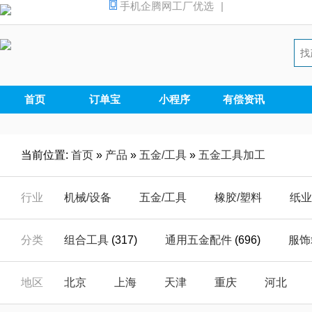
手机企腾网工厂优选
|
首页
订单宝
小程序
有偿资讯
当前位置:
首页
»
产品
»
五金/工具
»
五金工具加工
行业
机械/设备
五金/工具
橡胶/塑料
纸业
汽摩/配件
家电/电器
安全/防护
能源
分类
组合工具
(317)
通用五金配件
(696)
服饰
仪器/仪表
电子/元器
电工/电气
数码
办公文教五金
(12)
门窗五金
(98)
船用五
地区
北京
上海
天津
重庆
河北