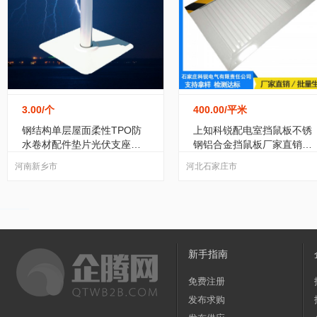
3.00
/个
400.00
/平米
钢结构单层屋面柔性TPO防
上知科锐配电室挡鼠板不锈
水卷材配件垫片光伏支座避
钢铝合金挡鼠板厂家直销可
雷支座
定制
河南新乡市
河北石家庄市
新手指南
免费注册
发布求购