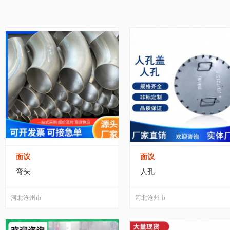
家居/家装
纺织/皮革
包装/制作
办公
测量工具
(5)
工具包
(0)
电动工具
(109)
黑龙江
江苏
浙江
安徽
福建
运动/休闲
手机/通讯
玩具/魔术
环保
锯
(0)
磨具
(27)
打气筒
(0)
匠作工
广东
广西
海南
四川
贵州
服务/咨询
医疗/器械
互联网/通信
食
丝锥、板牙
(2)
库存五金、工具
(15)
气
宁夏
新疆
台湾
香港
澳门
转让出租
农用工具
(10)
喷涂工具
(3)
五金工具加
其他钳工工具
(1)
其他五金工具
(158)
热
面议
面议
液压工具
(19)
手动黄油枪
(0)
凿
(0)
弯头
人孔
运输搬运设备
(54)
柜
(127)
密封圈
(10)
河北沧州市
河北沧州市
机床附件
(5)
灯具
(0)
回收废钛
(6)