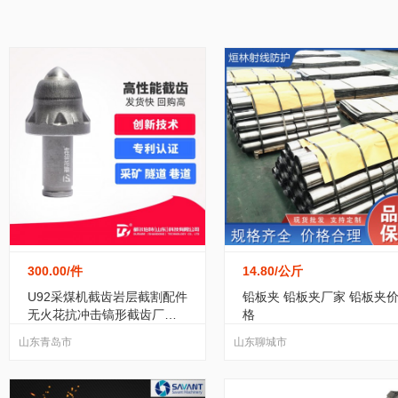
家居/家装
纺织/皮革
包装/制作
办公
传质设备
(87)
餐饮行业设备
(194)
地矿
黑龙江
江苏
浙江
安徽
福建
运动/休闲
手机/通讯
玩具/魔术
环保
传热设备
(171)
二手机械设备
(1118)
机
广东
广西
海南
四川
贵州
服务/咨询
医疗/器械
互联网/通信
食
电焊、切割设备
(24)
包装设备
(93)
阀门
宁夏
新疆
台湾
香港
澳门
转让出租
电脑产品制造设备
(13)
纺织设备和器材
(11)
弹簧
(8)
传动件
(368)
风机、排风设备
(7
300.00
/件
14.80
/公斤
车间设备
(347)
粉碎设备
(200)
分离设备
U92采煤机截齿岩层截割配件
铅板夹 铅板夹厂家 铅板夹
无火花抗冲击镐形截齿厂家
格
耐高温
化工设备配件
(261)
反应设备
(75)
干燥
山东青岛市
山东聊城市
化工管道及配件
(520)
工艺礼品加工设备
(0)