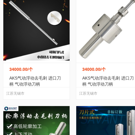
环保设备
(385)
过滤设备
(704)
化工成套
过滤材料
(680)
机械加工
(707)
焊接辅机
工程机械、建筑机械
(17891)
换热、制冷空调
混合设备
(426)
家电制造设备
(1)
化工实
34000.00
/个
34000.00
/个
AKS气动浮动去毛刺 进口刀
AKS气动浮动去毛刺 进口刀
柄 气动浮动刀柄
柄 气动浮动刀柄
金属成型设备
(862)
矿业装卸设备
(62)
江苏无锡市
江苏无锡市
矿山施工设备
(491)
酒店设备
(30)
清洗
其他行业专用设备
(891)
建材生产加工机械
(4