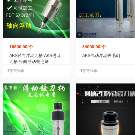
气动元件
(145)
结晶设备
(1)
木工机械
(1
石油设备
(48)
食品、饮料加工设备
(617)
选矿设备
(113)
液压机械及组配件
(693)
19800.00
/个
34000.00
/个
AKS径向浮动刀柄 AKS进口
AKS气动浮动去毛刺
纸加工机械
(31)
印刷设备
(123)
输送设
刀柄 径向浮动去毛刺
江苏无锡市
江苏无锡市
造纸设备及配件
(4)
涂装设备
(83)
整熨
陶瓷生产加工机械
(1)
轴承
(19)
液压元
玩具加工设备
(0)
压缩设备
(35)
铸造及
制冷设备
(215)
整熨设备洗涤设备
(8)
风