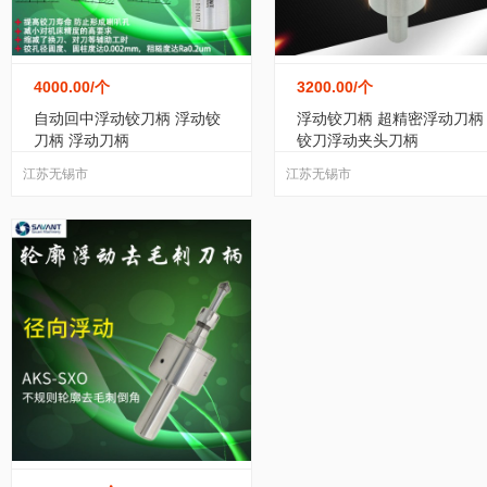
水处理过滤器
(20)
水处理设备
(525)
污
4000.00
/个
3200.00
/个
自动回中浮动铰刀柄 浮动铰
浮动铰刀柄 超精密浮动刀柄
原水处理设备
(437)
净水设备
(30)
仓储
刀柄 浮动刀柄
铰刀浮动夹头刀柄
江苏无锡市
江苏无锡市
包装机械
(99)
人脸识别、人脸支付
(13)
机械及行业设备
(614)
消毒设备
(87)
紧
切断设备
(15)
供水设备
(132)
风机/排风
升降设备
(23034)
爬楼机
(58)
打码机、
雕刻机
(56)
破碎设备
(47)
筛选设备
(72)