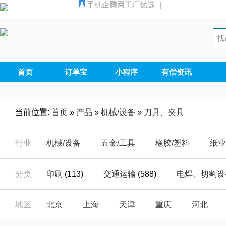
手机企腾网工厂优选
|
首页
订单宝
小程序
有偿资讯
当前位置:
首页
»
产品
»
机械/设备
»
刀具、夹具
行业
机械/设备
五金/工具
橡胶/塑料
纸业
汽摩/配件
家电/电器
安全/防护
能源
分类
印刷
(113)
交通运输
(588)
电焊、切割设
仪器/仪表
电子/元器
电工/电气
数码
包装设备
(1457)
农业机械
(6132)
机床附
地区
北京
上海
天津
重庆
河北