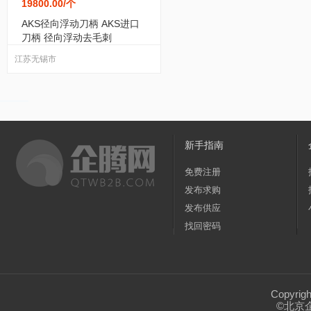
19800.00
/个
压滤设备
(18)
工程机械配件
(312)
轨道
AKS径向浮动刀柄 AKS进口
刀柄 径向浮动去毛刺
储水设备
(14)
环卫设备
(50)
曝气设备
(0
江苏无锡市
畜牧、养殖业机械
(82)
设备回收
(101)
游乐设备
(130)
食品机械
(139)
食品加工
新手指南
免费注册
智能设备
(84)
液压机械
(44)
液压设备
(1
发布求购
发布供应
除尘设备
(62)
防腐设备
(1)
清洁设备
(32
找回密码
污泥处理设备
(24)
铸造设备
(24)
智能设
Copyrig
©北京
救援车
(4)
通用设备
(242)
加热设备
(63)