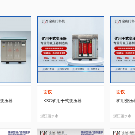
作
办公/文教
农业/畜牧
冶金/矿产
件
(9)
场效应管
(0)
连接器
(19)
集成电路(IC)
(5)
福建
江西
山东
河南
湖北
湖南
术
环保/节能
传媒/广电
加工/代工
电位器
(0)
电声器件
(4)
压电晶体、...
(0)
贵州
云南
西藏
陕西
甘肃
青海
通信
食品/饮料
互联网推广业务
农林牧副渔
(晶闸管)
(2671)
开关元件
(0)
LCD系列产品
(12)
澳门
器(喇叭)
(1)
电脑整机
(0)
叫号机
(0)
面议
面议
变压器
KSG矿用干式变压器
矿用变压
浙江丽水市
浙江丽水市