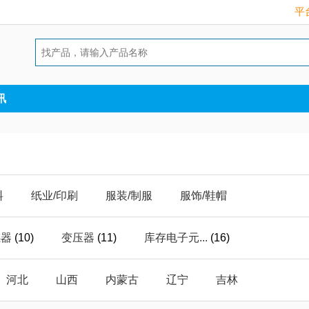
平台
讯
料
纸业/印刷
服装/制服
服饰/鞋帽
护
能源/原料
库存/积压
照明/灯具
感器
(10)
变压器
(11)
库存电子元...
(16)
气
数码/电脑
礼品/工艺
建筑/建材
传感器
(148)
二极管
(1)
LED系列产品
(40)
河北
山西
内蒙古
辽宁
吉林