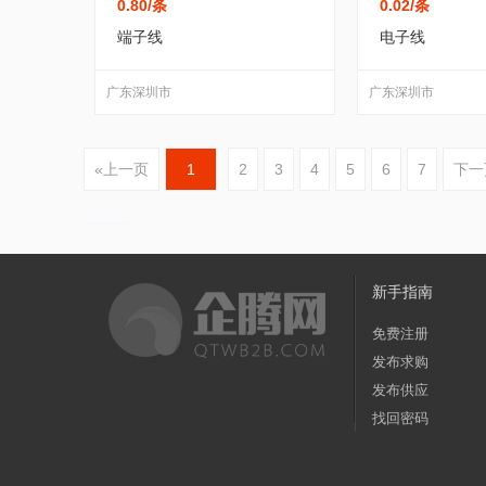
0.80
/条
0.02
/条
端子线
电子线
广东深圳市
广东深圳市
«上一页
1
2
3
4
5
6
7
下一
新手指南
免费注册
发布求购
发布供应
找回密码