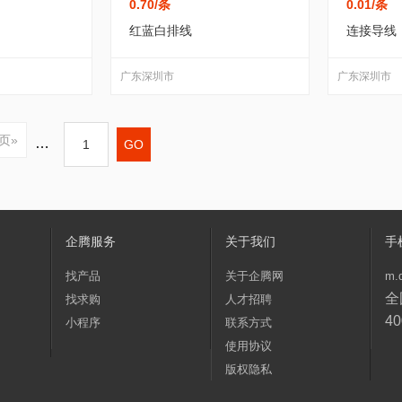
0.70
/条
0.01
/条
红蓝白排线
连接导线
广东深圳市
广东深圳市
页»
…
企腾服务
关于我们
手
找产品
关于企腾网
m.
全
找求购
人才招聘
40
小程序
联系方式
使用协议
版权隐私