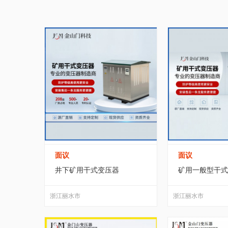
家居/家装
纺织/皮革
包装/制
电阻器
(0)
变频器
(0)
保护器
黑龙江
江苏
浙江
安徽
运动/休闲
手机/通讯
玩具/魔
电容器
(85)
PCB电路板
(1)
广东
广西
海南
四川
服务/咨询
医疗/器械
互联网/
整流器件
(0)
继电器
(2)
可控硅
宁夏
新疆
台湾
香港
转让出租
三极管
(1)
显示器件
(49)
扬声
触摸一体机
(0)
智能设备
(18)
面议
面议
井下矿用干式变压器
矿用一般型干式
浙江丽水市
浙江丽水市