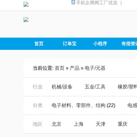
手机企腾网工厂优选
|
首页
订单宝
小程序
有偿资
当前位置:
首页
»
产品
»
电子/元器
行业
机械/设备
五金/工具
橡胶/塑
汽摩/配件
家电/电器
安全/防
分类
电子材料、零部件、结构
(22)
电
仪器/仪表
电子/元器
电工/电
电子加工
(10)
光电器件
(736)
地区
北京
上海
天津
重庆