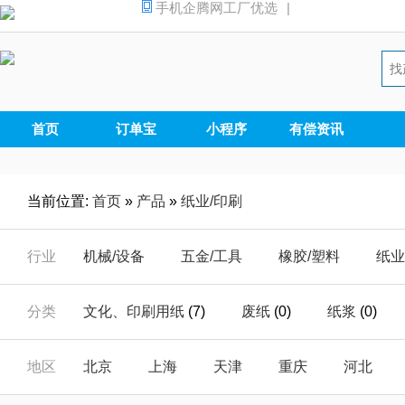
手机企腾网工厂优选
|
首页
订单宝
小程序
有偿资讯
当前位置:
首页
»
产品
»
纸业/印刷
行业
机械/设备
五金/工具
橡胶/塑料
纸业
汽摩/配件
家电/电器
安全/防护
能源
分类
文化、印刷用纸
(7)
废纸
(0)
纸浆
(0)
仪器/仪表
电子/元器
电工/电气
数码
包装用纸
(19)
其他用途纸
(9)
工业用纸
(
地区
北京
上海
天津
重庆
河北