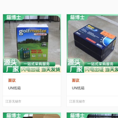
家居/家装
纺织/皮革
包装/制作
办公
黑龙江
江苏
浙江
安徽
福建
运动/休闲
手机/通讯
玩具/魔术
环保
广东
广西
海南
四川
贵州
服务/咨询
医疗/器械
互联网/通信
食
宁夏
新疆
台湾
香港
澳门
转让出租
面议
面议
UN纸箱
UN纸箱
江苏无锡市
江苏无锡市