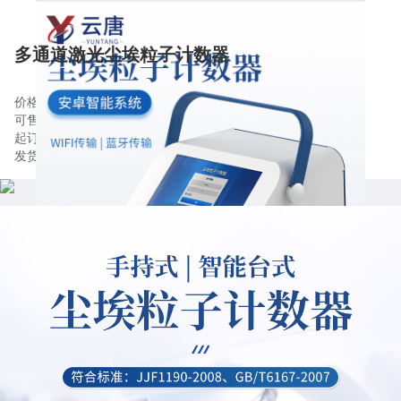
多通道激光尘埃粒子计数器
价格:
4600.00
/个
产品等级:
优
可售卖地:
全国
是否进口:
否
起订:
1个
供应:
9999个
发货:
3
天内