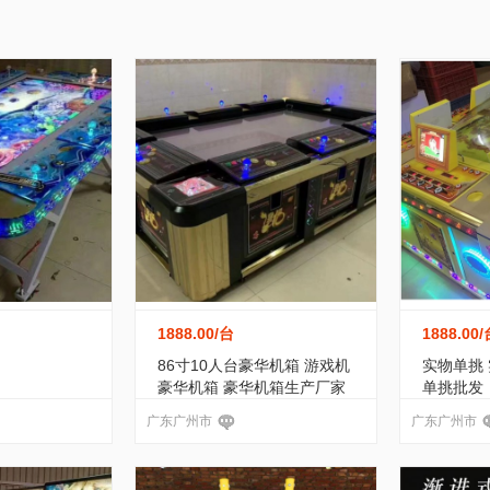
作
办公/文教
农业/畜牧
冶金/矿产
4)
垂钓用具
(0)
游艺设施
(129)
烧烤用具
(1)
福建
江西
山东
河南
湖北
湖南
术
环保/节能
传媒/广电
加工/代工
滑板
(0)
乐器
(0)
棋牌、室内休闲
(14)
贵州
云南
西藏
陕西
甘肃
青海
通信
食品/饮料
互联网推广业务
农林牧副渔
马术用品
(0)
球类用品
(14)
酒店大堂用品
(0)
澳门
餐饮设备
(5)
滑雪用品
(0)
水上运动用品
(3)
极限运动用品
(0)
瑜伽用品
(4)
娱乐休闲产...
(43)
1888.00
/台
1888.00
/
品
(0)
宠物用品
(0)
击剑、武术用品
(2)
86寸10人台豪华机箱 游戏机
实物单挑
豪华机箱 豪华机箱生产厂家
单挑批发
宠物
(0)
裁判、计时...
(0)
举重用品
(0)
广东广州市
广东广州市
1)