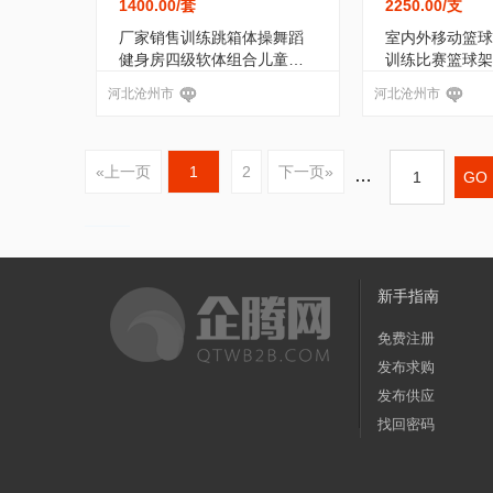
1400.00
/套
2250.00
/支
厂家销售训练跳箱体操舞蹈
室内外移动篮球
健身房四级软体组合儿童弹
训练比赛篮球架
跳力爆发力
篮球架
河北沧州市
河北沧州市
«上一页
1
2
下一页»
…
新手指南
免费注册
发布求购
发布供应
找回密码