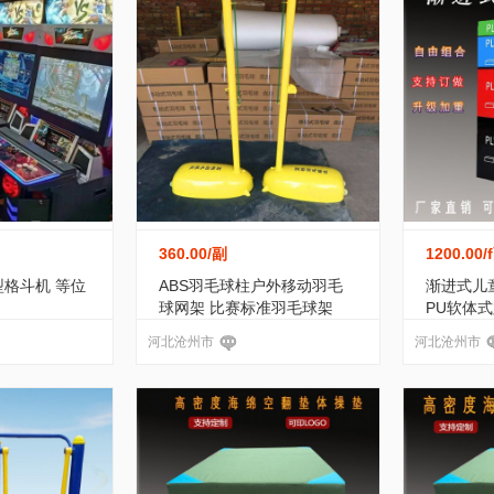
360.00
/副
1200.00
/
型格斗机 等位
ABS羽毛球柱户外移动羽毛
渐进式儿
球网架 比赛标准羽毛球架
PU软体
河北沧州市
河北沧州市