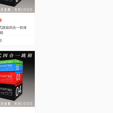
套
式跳箱四合一软体
跳箱