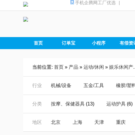
手机企腾网工厂优选
|
首页
订单宝
小程序
有偿资
当前位置:
首页
»
产品
»
运动/休闲
»
娱乐休闲产..
行业
机械/设备
五金/工具
橡胶/塑
汽摩/配件
家电/电器
安全/防
分类
按摩、保健器具
(13)
运动护具
(6)
仪器/仪表
电子/元器
电工/电
库存体育运动产品
(23)
库存娱乐
地区
北京
上海
天津
重庆