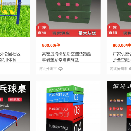
800.00
/件
800.00
/件
外公园社区
高密度海绵垫后空翻垫跑酷
厂家供应
家用体育运
攀岩垫跆拳道训练垫
折叠空翻
河北沧州市
河北沧州市