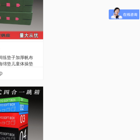
训练垫子加厚帆布
海绵垫儿童体操垫