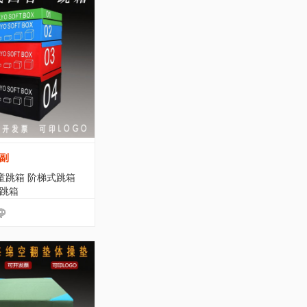
f副
童跳箱 阶梯式跳箱
式跳箱