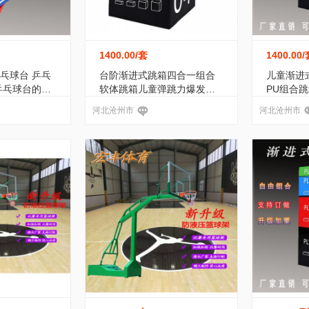
1400.00
/套
1400.00
/
乓球台 乒乓
台阶渐进式跳箱四合一组合
儿童渐进
乒乓球台的标
软体跳箱儿童弹跳力爆发力
PU组合
训练跳箱
河北沧州市
河北沧州市