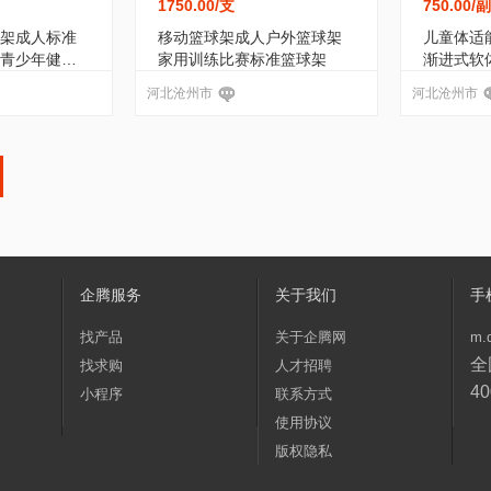
1750.00
/支
750.00
/副
架成人标准
移动篮球架成人户外篮球架
儿童体适
青少年健身
家用训练比赛标准篮球架
渐进式软
河北沧州市
河北沧州市
企腾服务
关于我们
手
找产品
关于企腾网
m.
全
找求购
人才招聘
40
小程序
联系方式
使用协议
版权隐私