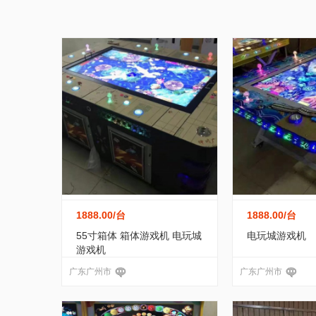
家居/家装
纺织/皮革
包装/制
娱乐休闲产品加工
(18)
户外用品
(
黑龙江
江苏
浙江
安徽
运动/休闲
手机/通讯
玩具/魔
健身器材用品
(301)
冰鞋、轮滑、
广东
广西
海南
四川
服务/咨询
医疗/器械
互联网/
水族器材
(0)
酒店客房用品
(24)
宁夏
新疆
台湾
香港
转让出租
场地铺设器材
(190)
田径用品
(0)
行李车
(1)
体育运动产...
(148)
1888.00
/台
1888.00
/台
舞蹈、戏剧道具
(8)
射击、射箭用
55寸箱体 箱体游戏机 电玩城
电玩城游戏机
游戏机
其他未分类
(72)
体操用品
(180)
广东广州市
广东广州市
体质测试仪器
(0)
场地铺设器材
(1