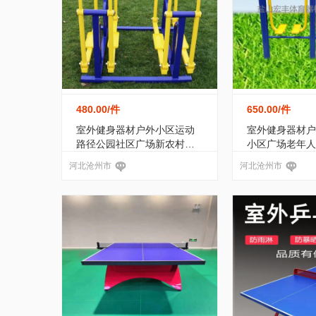
480.00
/件
650.00
/件
室外健身器材户外小区运动
室外健身器材户
路径公园社区广场新农村器
小区广场老年人
材
动路径漫步机
河北沧州市
河北沧州市