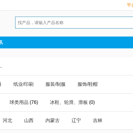
平台
讯
.
料
纸业/印刷
服装/制服
服饰/鞋帽
护
能源/原料
库存/积压
照明/灯具
球类用品
(76)
冰鞋、轮滑、滑板
(0)
气
数码/电脑
礼品/工艺
建筑/建材
休闲产品
(1)
体育运动产品加工
(24)
河北
山西
内蒙古
辽宁
吉林