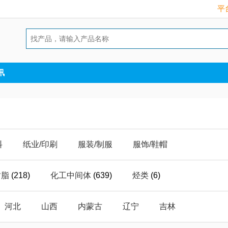
平台
讯
料
纸业/印刷
服装/制服
服饰/鞋帽
护
能源/原料
库存/积压
照明/灯具
树脂
(218)
化工中间体
(639)
烃类
(6)
气
数码/电脑
礼品/工艺
建筑/建材
碱
(0)
实验室器皿
(6)
胺
(3)
玻璃
(3)
河北
山西
内蒙古
辽宁
吉林