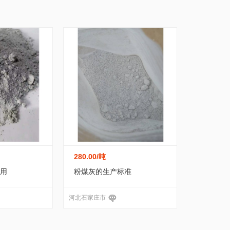
作
办公/文教
农业/畜牧
冶金/矿产
化工废料
(18)
工业气体
(30)
玻璃制品
(36)
福建
江西
山东
河南
湖北
湖南
术
环保/节能
传媒/广电
加工/代工
玻璃加工
(3)
磺酸
(0)
单质
(3)
腈
(2)
贵州
云南
西藏
陕西
甘肃
青海
通信
食品/饮料
互联网推广业务
农林牧副渔
库存化工原料
(302)
火工产品
(265)
酚类
(0)
澳门
合物
(0)
醛
(1)
陶瓷加工
(57)
其他聚合物
(17)
机非金属材料
(90)
羧酸
(0)
氧化物
(5)
280.00
/吨
重氮化合物
(0)
酮
(1)
天然树脂
(16)
用
粉煤灰的生产标准
67)
防腐材料
(62)
填料
(1)
催化剂
(3)
河北石家庄市
涂料
(20)
其他
(129)