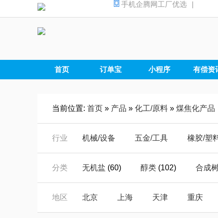
手机企腾网工厂优选
|
首页
订单宝
小程序
有偿资
当前位置:
首页
»
产品
»
化工/原料
»
煤焦化产品
行业
机械/设备
五金/工具
橡胶/塑
汽摩/配件
家电/电器
安全/防
分类
无机盐
(60)
醇类
(102)
合成
仪器/仪表
电子/元器
电工/电
羧酸衍生物
(25)
海绵
(1)
无机
地区
北京
上海
天津
重庆