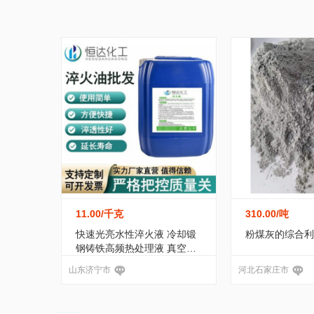
家居/家装
纺织/皮革
包装/制
过氧化物
(18)
玻璃纤维
(141)
黑龙江
江苏
浙江
安徽
运动/休闲
手机/通讯
玩具/魔
海绵(泡棉)
(0)
化工产品加工
(185)
广东
广西
海南
四川
服务/咨询
医疗/器械
互联网/
磺酸衍生物
(0)
醌类
(0)
砜
(0)
宁夏
新疆
台湾
香港
转让出租
煤焦化产品
(3)
醚
(0)
偶氮化
无机酸
(4)
其他未分类
(11)
无
11.00
/千克
310.00
/吨
杂环化合物
(0)
碳水化合物
(11)
快速光亮水性淬火液 冷却锻
粉煤灰的综合利
钢铸铁高频热处理液 真空沾
火淬火油
水泥修补料
(36)
节能环保材料
(56
山东济宁市
河北石家庄市
有机化学品
(7)
建筑用化学品
(3)